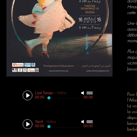
duran
Hmad 
cette 
Une C
assoc
débau
momen
Plus 
majus
victi
Jaou
Last Tango
-
Yettou
Pour 
00:00
00:00
l'Atl
La vo
la vo
dépos
Tanit
-
Yettou
berce
00:00
00:00
berbè